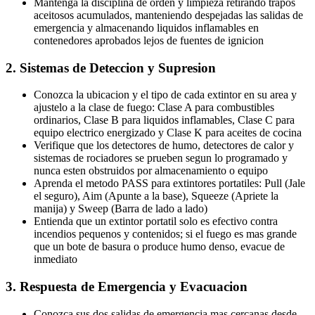
Mantenga la disciplina de orden y limpieza retirando trapos
aceitosos acumulados, manteniendo despejadas las salidas de
emergencia y almacenando liquidos inflamables en
contenedores aprobados lejos de fuentes de ignicion
2. Sistemas de Deteccion y Supresion
Conozca la ubicacion y el tipo de cada extintor en su area y
ajustelo a la clase de fuego: Clase A para combustibles
ordinarios, Clase B para liquidos inflamables, Clase C para
equipo electrico energizado y Clase K para aceites de cocina
Verifique que los detectores de humo, detectores de calor y
sistemas de rociadores se prueben segun lo programado y
nunca esten obstruidos por almacenamiento o equipo
Aprenda el metodo PASS para extintores portatiles: Pull (Jale
el seguro), Aim (Apunte a la base), Squeeze (Apriete la
manija) y Sweep (Barra de lado a lado)
Entienda que un extintor portatil solo es efectivo contra
incendios pequenos y contenidos; si el fuego es mas grande
que un bote de basura o produce humo denso, evacue de
inmediato
3. Respuesta de Emergencia y Evacuacion
Conozca sus dos salidas de emergencia mas cercanas desde