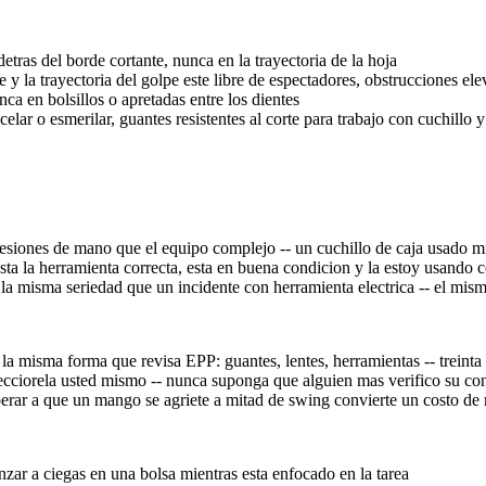
tras del borde cortante, nunca en la trayectoria de la hoja
e y la trayectoria del golpe este libre de espectadores, obstrucciones el
ca en bolsillos o apretadas entre los dientes
elar o esmerilar, guantes resistentes al corte para trabajo con cuchillo y
siones de mano que el equipo complejo -- un cuchillo de caja usado mi
ta la herramienta correcta, esta en buena condicion y la estoy usando 
la misma seriedad que un incidente con herramienta electrica -- el mi
 la misma forma que revisa EPP: guantes, lentes, herramientas -- treint
cciorela usted mismo -- nunca suponga que alguien mas verifico su co
erar a que un mango se agriete a mitad de swing convierte un costo de
zar a ciegas en una bolsa mientras esta enfocado en la tarea