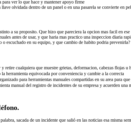
a para ver lo que hace y mantener apoyo firme
a llave olvidada dentro de un panel o en una pasarela se convierte en pe
tinto a su proposito. Que hizo que pareciera la opcion mas facil en e
les antes de usar, y que haria mas practico una inspeccion diaria rapi
o o escuchado en su equipo, y que cambio de habito podria prevenirla?
 retire cualquiera que muestre grietas, deformacion, cabezas flojas u h
 la herramienta equivocada por conveniencia y cambie a la correcta
organizado para herramientas manuales compartidas en su area para que
amienta manual del registro de incidentes de su empresa y acuerden una 
léfono.
 palabra, sacada de un incidente que salió en las noticias esa misma s