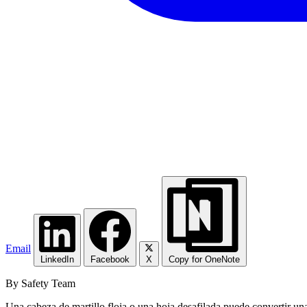
Email
LinkedIn
Facebook
X
Copy for OneNote
By Safety Team
Una cabeza de martillo floja o una hoja desafilada puede convertir una