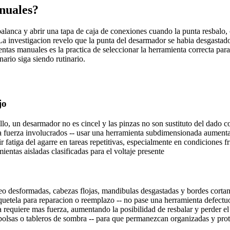
nuales?
anca y abrir una tapa de caja de conexiones cuando la punta resbalo, 
. La investigacion revelo que la punta del desarmador se habia desgastad
ntas manuales es la practica de seleccionar la herramienta correcta para
nario siga siendo rutinario.
jo
illo, un desarmador no es cincel y las pinzas no son sustituto del dado c
y la fuerza involucrados -- usar una herramienta subdimensionada aumenta
fatiga del agarre en tareas repetitivas, especialmente en condiciones f
ientas aisladas clasificadas para el voltaje presente
eo desformadas, cabezas flojas, mandibulas desgastadas y bordes cortan
quetela para reparacion o reemplazo -- no pase una herramienta defectuo
a requiere mas fuerza, aumentando la posibilidad de resbalar y perder el
 bolsas o tableros de sombra -- para que permanezcan organizadas y pro