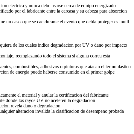
eccion electrica y nunca debe usarse cerca de equipo energizado
ficado por el fabricante entre la carcasa y su cabeza para absorcion
que un casco que se cae durante el evento que debia proteger es inutil
ualquiera de los cuales indica degradacion por UV o dano por impacto
montaje, reemplazando todo el sistema si alguna correa esta
ntes, combustibles, adhesivos o pinturas que atacan el termoplastico
orcion de energia puede haberse consumido en el primer golpe
amente el material y anular la certificacion del fabricante
ente donde los rayos UV no aceleren la degradacion
eccion revela dano o degradacion
alquier alteracion invalida la clasificacion de desempeno probada