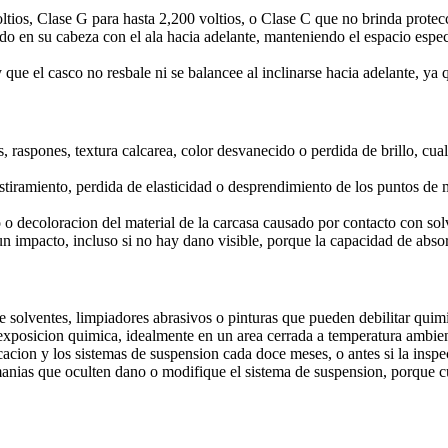
voltios, Clase G para hasta 2,200 voltios, o Clase C que no brinda prot
do en su cabeza con el ala hacia adelante, manteniendo el espacio especi
que el casco no resbale ni se balancee al inclinarse hacia adelante, ya 
as, raspones, textura calcarea, color desvanecido o perdida de brillo, c
stiramiento, perdida de elasticidad o desprendimiento de los puntos de 
decoloracion del material de la carcasa causado por contacto con solve
n impacto, incluso si no hay dano visible, porque la capacidad de abs
 solventes, limpiadores abrasivos o pinturas que pueden debilitar quimic
y exposicion quimica, idealmente en un area cerrada a temperatura ambi
cacion y los sistemas de suspension cada doce meses, o antes si la insp
anias que oculten dano o modifique el sistema de suspension, porque cu