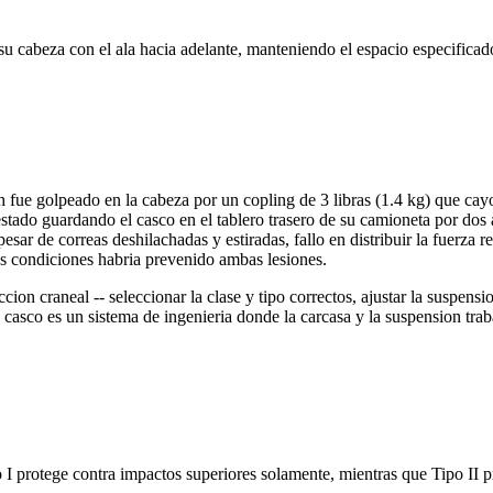
su cabeza con el ala hacia adelante, manteniendo el espacio especificado
h fue golpeado en la cabeza por un copling de 3 libras (1.4 kg) que ca
 estado guardando el casco en el tablero trasero de su camioneta por do
sar de correas deshilachadas y estiradas, fallo en distribuir la fuerza 
 condiciones habria prevenido ambas lesiones.
ion craneal -- seleccionar la clase y tipo correctos, ajustar la suspensi
casco es un sistema de ingenieria donde la carcasa y la suspension trab
 I protege contra impactos superiores solamente, mientras que Tipo II pr