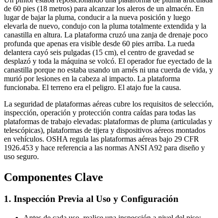
de 60 pies (18 metros) para alcanzar los aleros de un almacén. En
lugar de bajar la pluma, conducir a la nueva posición y luego
elevarla de nuevo, condujo con la pluma totalmente extendida y la
canastilla en altura. La plataforma cruzó una zanja de drenaje poco
profunda que apenas era visible desde 60 pies arriba. La rueda
delantera cayó seis pulgadas (15 cm), el centro de gravedad se
desplazó y toda la máquina se volcó. El operador fue eyectado de la
canastilla porque no estaba usando un arnés ni una cuerda de vida, y
murió por lesiones en la cabeza al impacto. La plataforma
funcionaba. El terreno era el peligro. El atajo fue la causa.
La seguridad de plataformas aéreas cubre los requisitos de selección,
inspección, operación y protección contra caídas para todas las
plataformas de trabajo elevadas: plataformas de pluma (articuladas y
telescópicas), plataformas de tijera y dispositivos aéreos montados
en vehículos. OSHA regula las plataformas aéreas bajo 29 CFR
1926.453 y hace referencia a las normas ANSI A92 para diseño y
uso seguro.
Componentes Clave
1. Inspección Previa al Uso y Configuración
Antes de cada uso, realice una inspección a nivel del piso: