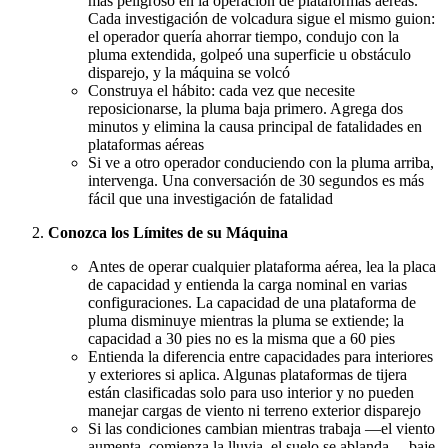
más peligroso en la operación de plataformas aéreas.
Cada investigación de volcadura sigue el mismo guion:
el operador quería ahorrar tiempo, condujo con la
pluma extendida, golpeó una superficie u obstáculo
disparejo, y la máquina se volcó
Construya el hábito: cada vez que necesite
reposicionarse, la pluma baja primero. Agrega dos
minutos y elimina la causa principal de fatalidades en
plataformas aéreas
Si ve a otro operador conduciendo con la pluma arriba,
intervenga. Una conversación de 30 segundos es más
fácil que una investigación de fatalidad
Conozca los Límites de su Máquina
Antes de operar cualquier plataforma aérea, lea la placa
de capacidad y entienda la carga nominal en varias
configuraciones. La capacidad de una plataforma de
pluma disminuye mientras la pluma se extiende; la
capacidad a 30 pies no es la misma que a 60 pies
Entienda la diferencia entre capacidades para interiores
y exteriores si aplica. Algunas plataformas de tijera
están clasificadas solo para uso interior y no pueden
manejar cargas de viento ni terreno exterior disparejo
Si las condiciones cambian mientras trabaja —el viento
aumenta, comienza la lluvia, el suelo se ablanda— baje