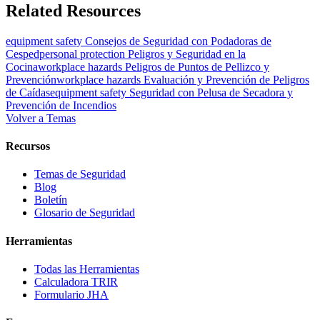
Related Resources
equipment safety
Consejos de Seguridad con Podadoras de
Cesped
personal protection
Peligros y Seguridad en la
Cocina
workplace hazards
Peligros de Puntos de Pellizco y
Prevención
workplace hazards
Evaluación y Prevención de Peligros
de Caídas
equipment safety
Seguridad con Pelusa de Secadora y
Prevención de Incendios
Volver a Temas
Recursos
Temas de Seguridad
Blog
Boletín
Glosario de Seguridad
Herramientas
Todas las Herramientas
Calculadora TRIR
Formulario JHA