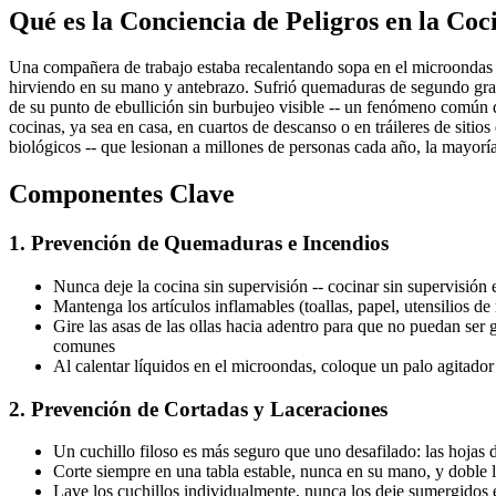
Qué es la Conciencia de Peligros en la Coc
Una compañera de trabajo estaba recalentando sopa en el microondas 
hirviendo en su mano y antebrazo. Sufrió quemaduras de segundo grado
de su punto de ebullición sin burbujeo visible -- un fenómeno común d
cocinas, ya sea en casa, en cuartos de descanso o en tráileres de sitios
biológicos -- que lesionan a millones de personas cada año, la mayoría
Componentes Clave
1. Prevención de Quemaduras e Incendios
Nunca deje la cocina sin supervisión -- cocinar sin supervisión
Mantenga los artículos inflamables (toallas, papel, utensilios d
Gire las asas de las ollas hacia adentro para que no puedan ser 
comunes
Al calentar líquidos en el microondas, coloque un palo agitado
2. Prevención de Cortadas y Laceraciones
Un cuchillo filoso es más seguro que uno desafilado: las hojas
Corte siempre en una tabla estable, nunca en su mano, y doble l
Lave los cuchillos individualmente, nunca los deje sumergidos