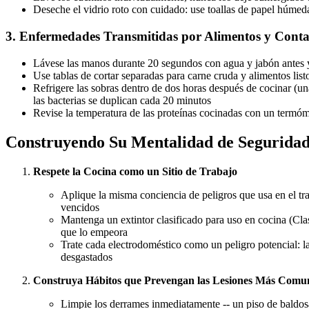
Deseche el vidrio roto con cuidado: use toallas de papel húmed
3. Enfermedades Transmitidas por Alimentos y Con
Lávese las manos durante 20 segundos con agua y jabón antes y 
Use tablas de cortar separadas para carne cruda y alimentos lis
Refrigere las sobras dentro de dos horas después de cocinar (un
las bacterias se duplican cada 20 minutos
Revise la temperatura de las proteínas cocinadas con un termóm
Construyendo Su Mentalidad de Segurida
Respete la Cocina como un Sitio de Trabajo
Aplique la misma conciencia de peligros que usa en el tra
vencidos
Mantenga un extintor clasificado para uso en cocina (Clas
que lo empeora
Trate cada electrodoméstico como un peligro potencial: las
desgastados
Construya Hábitos que Prevengan las Lesiones Más Comu
Limpie los derrames inmediatamente -- un piso de baldosa 