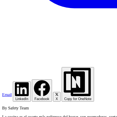
Email
LinkedIn
Facebook
X
Copy for OneNote
By Safety Team
La cocina es el cuarto más peligroso del hogar, con quemaduras, cortad