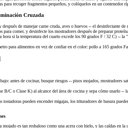
as para recoger fragmentos pequeños, y colóquelos en un contenedor rí
taminación Cruzada
después de manejar carne cruda, aves o huevos -- el desinfectante de m
tos para comer, y desinfecte los mostradores después de preparar proteín
a hora si la temperatura del cuarto excede los 90 grados F / 32 C) -- l
etro para alimentos en vez de confiar en el color: pollo a 165 grados F
d
bajo: antes de cocinar, busque riesgos -- pisos mojados, mostradores sa
e B/C o Clase K) al alcance del área de cocina y sepa cómo usarlo -- la
 tostadoras pueden encender migajas, los trituradores de basura pueden a
nes
mojado es tan resbaloso como una acera con hielo, y las caídas en la co