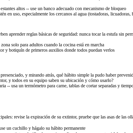
zar estantes altos -- use un banco adecuado con mecanismo de bloqueo
 en uso, especialmente los cercanos al agua (tostadoras, licuadoras, he
ben aprender reglas básicas de seguridad: nunca tocar la estufa sin per
na zona solo para adultos cuando la cocina está en marcha
or y botiquín de primeros auxilios donde todos puedan verlos
presenciado, y mirando atrás, qué hábito simple la pudo haber preveni
tintor, y todos en su equipo saben su ubicación y cómo usarlo?
ia -- usa un termómetro para carne, tablas de cortar separadas y tiemp
pales: revise la expiración de su extintor, pruebe que las asas de las ol
 use un cuchillo y hágalo su hábito permanente