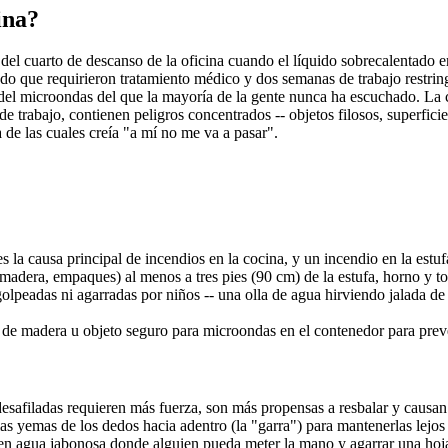
ina?
del cuarto de descanso de la oficina cuando el líquido sobrecalentado 
 que requirieron tratamiento médico y dos semanas de trabajo restring
el microondas del que la mayoría de la gente nunca ha escuchado. La co
 de trabajo, contienen peligros concentrados -- objetos filosos, superfic
 de las cuales creía "a mí no me va a pasar".
 es la causa principal de incendios en la cocina, y un incendio en la es
e madera, empaques) al menos a tres pies (90 cm) de la estufa, horno y t
golpeadas ni agarradas por niños -- una olla de agua hirviendo jalada de
r de madera u objeto seguro para microondas en el contenedor para preve
 desafiladas requieren más fuerza, son más propensas a resbalar y caus
as yemas de los dedos hacia adentro (la "garra") para mantenerlas lejos 
 en agua jabonosa donde alguien pueda meter la mano y agarrar una hoj