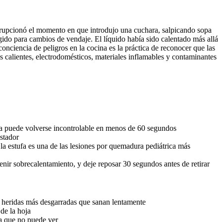
erupcionó el momento en que introdujo una cuchara, salpicando sopa
ido para cambios de vendaje. El líquido había sido calentado más allá
nciencia de peligros en la cocina es la práctica de reconocer que las
ies calientes, electrodomésticos, materiales inflamables y contaminantes
tufa puede volverse incontrolable en menos de 60 segundos
ostador
 la estufa es una de las lesiones por quemadura pediátrica más
nir sobrecalentamiento, y deje reposar 30 segundos antes de retirar
an heridas más desgarradas que sanan lentamente
de la hoja
a que no puede ver