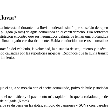
Lluvia?
a interestatal durante una lluvia moderada sintió que su sedán de repen
pulgada (6 mm) de agua acumulada en el carril derecho. Ella sobrecorri
nvestigación encontró que sus neumáticos delanteros tenían una profundi
 clima mojado cae drásticamente. Había conducido con esos neumáticos
eparación del vehículo, la velocidad, la distancia de seguimiento y la té
nado causadas por las superficies mojadas. Reconoce que la lluvia trans
rtamiento.
que el agua se mezcla con el aceite acumulado, polvo de hule y suciedad
e el neumático y el pavimento más rápido de lo que la rodadura puede
 de pulgada (6 mm).
os faros se dispersa en las gotas, el rocío de camiones y SUVs crea pare