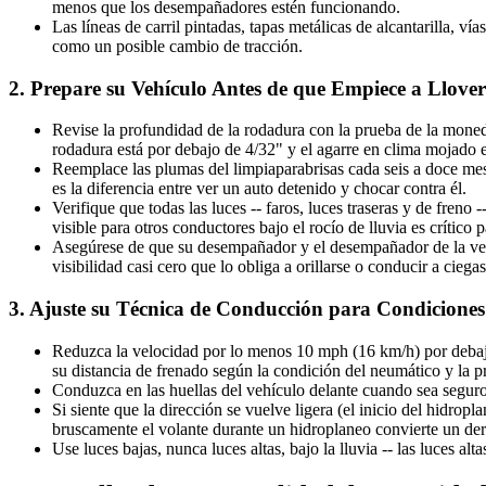
menos que los desempañadores estén funcionando.
Las líneas de carril pintadas, tapas metálicas de alcantarilla, v
como un posible cambio de tracción.
2. Prepare su Vehículo Antes de que Empiece a Llover
Revise la profundidad de la rodadura con la prueba de la moned
rodadura está por debajo de 4/32" y el agarre en clima mojado 
Reemplace las plumas del limpiaparabrisas cada seis a doce mese
es la diferencia entre ver un auto detenido y chocar contra él.
Verifique que todas las luces -- faros, luces traseras y de freno
visible para otros conductores bajo el rocío de lluvia es crítico 
Asegúrese de que su desempañador y el desempañador de la vent
visibilidad casi cero que lo obliga a orillarse o conducir a ciegas
3. Ajuste su Técnica de Conducción para Condicione
Reduzca la velocidad por lo menos 10 mph (16 km/h) por debajo d
su distancia de frenado según la condición del neumático y la 
Conduzca en las huellas del vehículo delante cuando sea segur
Si siente que la dirección se vuelve ligera (el inicio del hidrop
bruscamente el volante durante un hidroplaneo convierte un der
Use luces bajas, nunca luces altas, bajo la lluvia -- las luces a