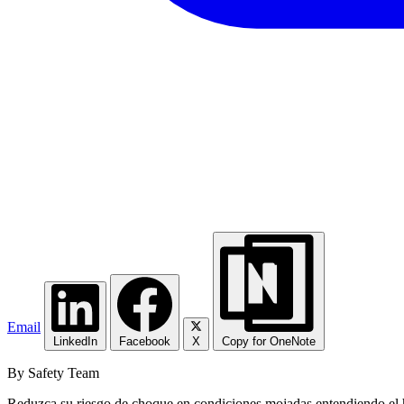
Email
LinkedIn
Facebook
X
Copy for OneNote
By Safety Team
Reduzca su riesgo de choque en condiciones mojadas entendiendo el hi