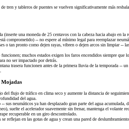
ías de tren y tableros de puentes se vuelven significativamente más resba
a (inserte una moneda de 25 centavos con la cabeza hacia abajo en la ro
está comprometido) -- no espere al mínimo legal para reemplazar neumáti
s o tan pronto como dejen rayas, vibren o dejen arcos sin limpiar -- la
 -- funcionen; muchos estados exigen los faros encendidos siempre que lo
para no ser impactado por detrás.
ana trasera funcionen antes de la primera lluvia de la temporada -- un
.
s Mojadas
el flujo de tráfico en clima seco y aumente la distancia de seguimiento
profundidad del agua.
o -- sus neumáticos ya han desplazado gran parte del agua acumulada, 
laneo), suelte el acelerador suavemente sin frenar, mantenga el volante r
rape recuperable en un giro descontrolado.
ltas se reflejan en las gotas de agua y crean una pared de deslumbramient