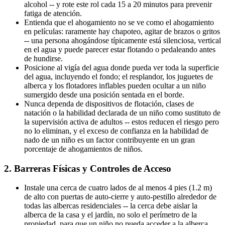
alcohol -- y rote este rol cada 15 a 20 minutos para prevenir
fatiga de atención.
Entienda que el ahogamiento no se ve como el ahogamiento
en películas: raramente hay chapoteo, agitar de brazos o gritos
-- una persona ahogándose típicamente está silenciosa, vertical
en el agua y puede parecer estar flotando o pedaleando antes
de hundirse.
Posicione al vigía del agua donde pueda ver toda la superficie
del agua, incluyendo el fondo; el resplandor, los juguetes de
alberca y los flotadores inflables pueden ocultar a un niño
sumergido desde una posición sentada en el borde.
Nunca dependa de dispositivos de flotación, clases de
natación o la habilidad declarada de un niño como sustituto de
la supervisión activa de adultos -- estos reducen el riesgo pero
no lo eliminan, y el exceso de confianza en la habilidad de
nado de un niño es un factor contribuyente en un gran
porcentaje de ahogamientos de niños.
2. Barreras Físicas y Controles de Acceso
Instale una cerca de cuatro lados de al menos 4 pies (1.2 m)
de alto con puertas de auto-cierre y auto-pestillo alrededor de
todas las albercas residenciales -- la cerca debe aislar la
alberca de la casa y el jardín, no solo el perímetro de la
propiedad, para que un niño no pueda acceder a la alberca