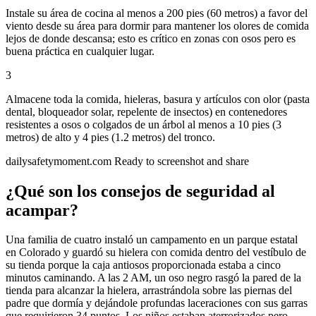
Instale su área de cocina al menos a 200 pies (60 metros) a favor del
viento desde su área para dormir para mantener los olores de comida
lejos de donde descansa; esto es crítico en zonas con osos pero es
buena práctica en cualquier lugar.
3
Almacene toda la comida, hieleras, basura y artículos con olor (pasta
dental, bloqueador solar, repelente de insectos) en contenedores
resistentes a osos o colgados de un árbol al menos a 10 pies (3
metros) de alto y 4 pies (1.2 metros) del tronco.
dailysafetymoment.com
Ready to screenshot and share
¿Qué son los consejos de seguridad al
acampar?
Una familia de cuatro instaló un campamento en un parque estatal
en Colorado y guardó su hielera con comida dentro del vestíbulo de
su tienda porque la caja antiosos proporcionada estaba a cinco
minutos caminando. A las 2 AM, un oso negro rasgó la pared de la
tienda para alcanzar la hielera, arrastrándola sobre las piernas del
padre que dormía y dejándole profundas laceraciones con sus garras
que requirieron 34 puntos. Los niños estaban aterrorizados pero