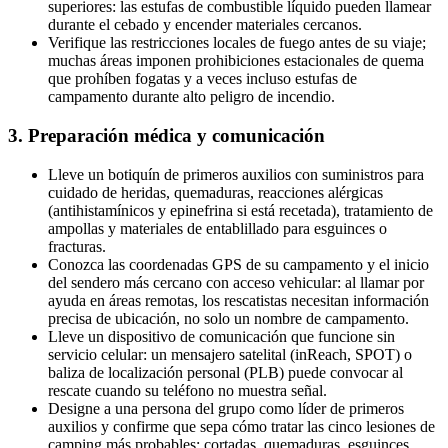
superiores: las estufas de combustible líquido pueden llamear
durante el cebado y encender materiales cercanos.
Verifique las restricciones locales de fuego antes de su viaje;
muchas áreas imponen prohibiciones estacionales de quema
que prohíben fogatas y a veces incluso estufas de
campamento durante alto peligro de incendio.
3. Preparación médica y comunicación
Lleve un botiquín de primeros auxilios con suministros para
cuidado de heridas, quemaduras, reacciones alérgicas
(antihistamínicos y epinefrina si está recetada), tratamiento de
ampollas y materiales de entablillado para esguinces o
fracturas.
Conozca las coordenadas GPS de su campamento y el inicio
del sendero más cercano con acceso vehicular: al llamar por
ayuda en áreas remotas, los rescatistas necesitan información
precisa de ubicación, no solo un nombre de campamento.
Lleve un dispositivo de comunicación que funcione sin
servicio celular: un mensajero satelital (inReach, SPOT) o
baliza de localización personal (PLB) puede convocar al
rescate cuando su teléfono no muestra señal.
Designe a una persona del grupo como líder de primeros
auxilios y confirme que sepa cómo tratar las cinco lesiones de
camping más probables: cortadas, quemaduras, esguinces,