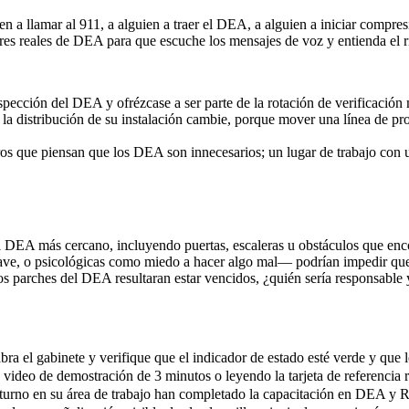
en a llamar al 911, a alguien a traer el DEA, a alguien a iniciar compres
es reales de DEA para que escuche los mensajes de voz y entienda el r
spección del DEA y ofrézcase a ser parte de la rotación de verificación
a distribución de su instalación cambie, porque mover una línea de p
os que piensan que los DEA son innecesarios; un lugar de trabajo con
 al DEA más cercano, incluyendo puertas, escaleras u obstáculos que enc
ave, o psicológicas como miedo a hacer algo mal— podrían impedir que
s parches del DEA resultaran estar vencidos, ¿quién sería responsable y 
a el gabinete y verifique que el indicador de estado esté verde y que 
ideo de demostración de 3 minutos o leyendo la tarjeta de referencia r
turno en su área de trabajo han completado la capacitación en DEA y R