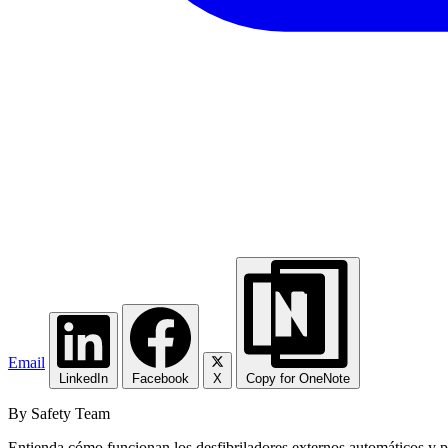
Email
LinkedIn
Facebook
X
Copy for OneNote
By Safety Team
Entienda cómo funcionan los desfibriladores externos automáticos y p