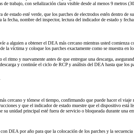
 de trabajo, con señalización clara visible desde al menos 9 metros (30 
 de estado esté verde, que los parches de electrodos estén dentro de su 
la fecha, nombre del inspector, lectura del indicador de estado y fecha
nvíe a alguien a obtener el DEA más cercano mientras usted comienza c
 la víctima y coloque los parches exactamente como se muestra en los 
 el ritmo y nuevamente antes de que entregue una descarga, asegurand
carga y continúe el ciclo de RCP y análisis del DEA hasta que los pa
d
A más cercano y tómese el tiempo, confirmando que puede hacer el viaj
rucciones y que el indicador de estado muestre que el dispositivo está li
 su unidad principal esté fuera de servicio o bloqueada durante una e
a con DEA por año para que la colocación de los parches y la secuenci