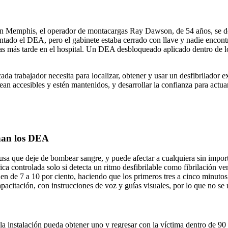
en Memphis, el operador de montacargas Ray Dawson, de 54 años, se d
ontado el DEA, pero el gabinete estaba cerrado con llave y nadie encont
días más tarde en el hospital. Un DEA desbloqueado aplicado dentro de l
da trabajador necesita para localizar, obtener y usar un desfibrilador e
an accesibles y estén mantenidos, y desarrollar la confianza para act
nan los DEA
ausa que deje de bombear sangre, y puede afectar a cualquiera sin import
a controlada solo si detecta un ritmo desfibrilable como fibrilación vent
caen de 7 a 10 por ciento, haciendo que los primeros tres a cinco minuto
pacitación, con instrucciones de voz y guías visuales, por lo que no se
 instalación pueda obtener uno y regresar con la víctima dentro de 90