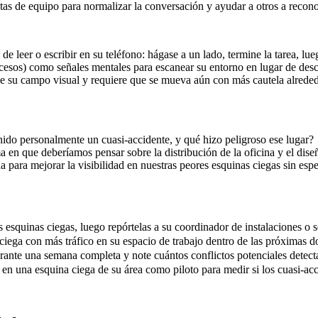
ntas de equipo para normalizar la conversación y ayudar a otros a recon
de leer o escribir en su teléfono: hágase a un lado, termine la tarea, lu
 accesos) como señales mentales para escanear su entorno en lugar de des
 su campo visual y requiere que se mueva aún con más cautela alreded
nido personalmente un cuasi-accidente, y qué hizo peligroso ese lugar?
en que deberíamos pensar sobre la distribución de la oficina y el diseñ
para mejorar la visibilidad en nuestras peores esquinas ciegas sin esp
s esquinas ciegas, luego repórtelas a su coordinador de instalaciones o 
ciega con más tráfico en su espacio de trabajo dentro de las próximas 
rante una semana completa y note cuántos conflictos potenciales detect
n una esquina ciega de su área como piloto para medir si los cuasi-ac