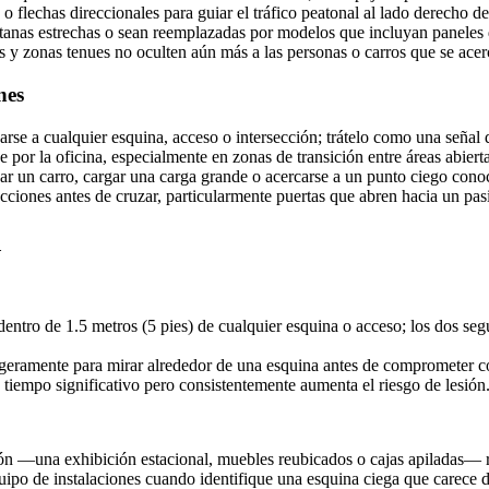
 flechas direccionales para guiar el tráfico peatonal al lado derecho de 
tanas estrechas o sean reemplazadas por modelos que incluyan paneles de 
s y zonas tenues no oculten aún más a las personas o carros que se acer
nes
arse a cualquier esquina, acceso o intersección; trátelo como una señal d
por la oficina, especialmente en zonas de transición entre áreas abierta
r un carro, cargar una carga grande o acercarse a un punto ciego cono
cciones antes de cruzar, particularmente puertas que abren hacia un pasi
d
entro de 1.5 metros (5 pies) de cualquier esquina o acceso; los dos se
ligeramente para mirar alrededor de una esquina antes de comprometer c
 tiempo significativo pero consistentemente aumenta el riesgo de lesión
ón —una exhibición estacional, muebles reubicados o cajas apiladas— r
uipo de instalaciones cuando identifique una esquina ciega que carece d