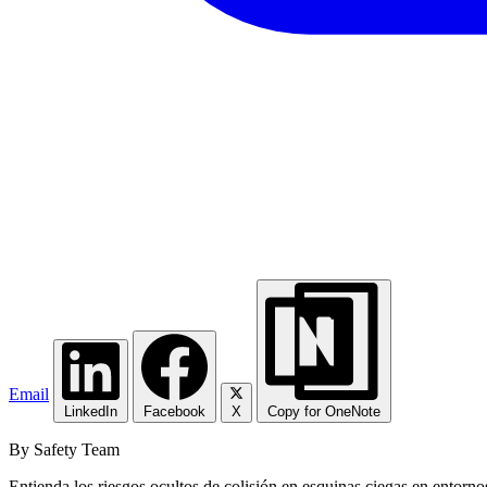
Email
LinkedIn
Facebook
X
Copy for OneNote
By Safety Team
Entienda los riesgos ocultos de colisión en esquinas ciegas en entorno