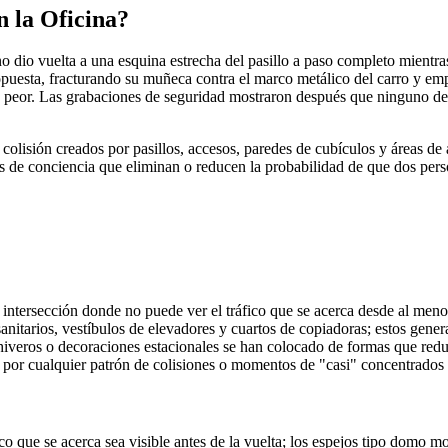
n la Oficina?
dio vuelta a una esquina estrecha del pasillo a paso completo mientras
puesta, fracturando su muñeca contra el marco metálico del carro y emp
 peor. Las grabaciones de seguridad mostraron después que ninguno de l
colisión creados por pasillos, accesos, paredes de cubículos y áreas d
ias de conciencia que eliminan o reducen la probabilidad de que dos 
 intersección donde no puede ver el tráfico que se acerca desde al menos
 sanitarios, vestíbulos de elevadores y cuartos de copiadoras; estos gen
chiveros o decoraciones estacionales se han colocado de formas que redu
es por cualquier patrón de colisiones o momentos de "casi" concentrados 
ico que se acerca sea visible antes de la vuelta; los espejos tipo domo 