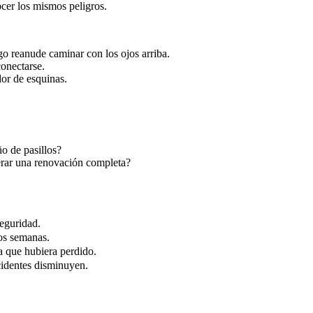
ocer los mismos peligros.
ego reanude caminar con los ojos arriba.
conectarse.
or de esquinas.
o de pasillos?
erar una renovación completa?
seguridad.
dos semanas.
a que hubiera perdido.
cidentes disminuyen.