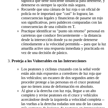
significa que tiene suficiente distancia para detenerse, y
detenerse es siempre la opción más segura.
Recuerde que una cámara de luz roja o un oficial de
policía no le importará que "casi" lo lograra; las
consecuencias legales y financieras de pasarse un rojo
son significativas, pero palidecen comparadas con las
consecuencias de una colisión en T.
Practique identificar su "punto sin retorno" personal en
carreteras que conduce frecuentemente -- la distancia
desde la intersección donde ya no puede detenerse
cómodamente a la velocidad permitida -- para que la luz
amarilla active una respuesta inmediata y practicada en
vez de una decisión de pánico.
Proteja a los Vulnerables en las Intersecciones
Los peatones y ciclistas cruzando con la señal verde
están aún más expuestos a corredores de luz roja que
los vehículos; un escaneo de dos segundos antes de
proceder protege a las personas en el cruce peatonal
que no tienen zona de deformación en absoluto.
Al girar a la derecha con luz roja, llegue a un alto
completo y revise peatones en el cruce y vehículos
acercándose desde la izquierda a velocidad completa --
las vueltas a la derecha rodadas son una de las causas