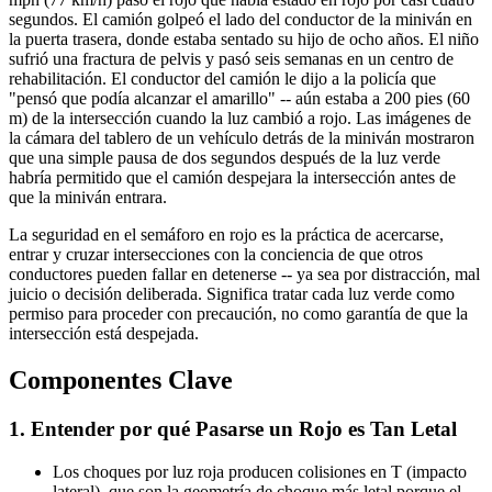
segundos. El camión golpeó el lado del conductor de la miniván en
la puerta trasera, donde estaba sentado su hijo de ocho años. El niño
sufrió una fractura de pelvis y pasó seis semanas en un centro de
rehabilitación. El conductor del camión le dijo a la policía que
"pensó que podía alcanzar el amarillo" -- aún estaba a 200 pies (60
m) de la intersección cuando la luz cambió a rojo. Las imágenes de
la cámara del tablero de un vehículo detrás de la miniván mostraron
que una simple pausa de dos segundos después de la luz verde
habría permitido que el camión despejara la intersección antes de
que la miniván entrara.
La seguridad en el semáforo en rojo es la práctica de acercarse,
entrar y cruzar intersecciones con la conciencia de que otros
conductores pueden fallar en detenerse -- ya sea por distracción, mal
juicio o decisión deliberada. Significa tratar cada luz verde como
permiso para proceder con precaución, no como garantía de que la
intersección está despejada.
Componentes Clave
1. Entender por qué Pasarse un Rojo es Tan Letal
Los choques por luz roja producen colisiones en T (impacto
lateral), que son la geometría de choque más letal porque el