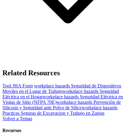
Related Resources
Tool
JHA Form
workplace hazards
Seguridad de Dispositivos
Moviles en el Lugar de Trabajo
workplace hazards
Seguridad
Eléctrica en el Hogar
workplace hazards
Seguridad Eléctrica en
Visitas de Sitio (NFPA 70E)
workplace hazards
Prevención de
Silicosis y Seguridad ante Polvo de Sílice
workplace hazards
Practicas Seguras de Excavacion y Trabajo en Zanjas
Volver a Temas
Recursos