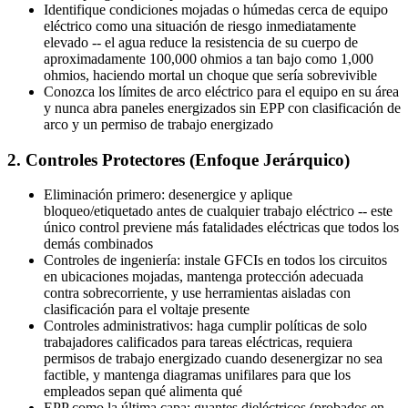
Identifique condiciones mojadas o húmedas cerca de equipo
eléctrico como una situación de riesgo inmediatamente
elevado -- el agua reduce la resistencia de su cuerpo de
aproximadamente 100,000 ohmios a tan bajo como 1,000
ohmios, haciendo mortal un choque que sería sobrevivible
Conozca los límites de arco eléctrico para el equipo en su área
y nunca abra paneles energizados sin EPP con clasificación de
arco y un permiso de trabajo energizado
2. Controles Protectores (Enfoque Jerárquico)
Eliminación primero: desenergice y aplique
bloqueo/etiquetado antes de cualquier trabajo eléctrico -- este
único control previene más fatalidades eléctricas que todos los
demás combinados
Controles de ingeniería: instale GFCIs en todos los circuitos
en ubicaciones mojadas, mantenga protección adecuada
contra sobrecorriente, y use herramientas aisladas con
clasificación para el voltaje presente
Controles administrativos: haga cumplir políticas de solo
trabajadores calificados para tareas eléctricas, requiera
permisos de trabajo energizado cuando desenergizar no sea
factible, y mantenga diagramas unifilares para que los
empleados sepan qué alimenta qué
EPP como la última capa: guantes dieléctricos (probados en