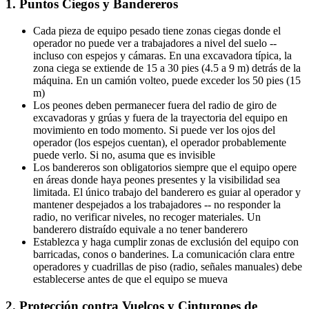
1. Puntos Ciegos y Bandereros
Cada pieza de equipo pesado tiene zonas ciegas donde el
operador no puede ver a trabajadores a nivel del suelo --
incluso con espejos y cámaras. En una excavadora típica, la
zona ciega se extiende de 15 a 30 pies (4.5 a 9 m) detrás de la
máquina. En un camión volteo, puede exceder los 50 pies (15
m)
Los peones deben permanecer fuera del radio de giro de
excavadoras y grúas y fuera de la trayectoria del equipo en
movimiento en todo momento. Si puede ver los ojos del
operador (los espejos cuentan), el operador probablemente
puede verlo. Si no, asuma que es invisible
Los bandereros son obligatorios siempre que el equipo opere
en áreas donde haya peones presentes y la visibilidad sea
limitada. El único trabajo del banderero es guiar al operador y
mantener despejados a los trabajadores -- no responder la
radio, no verificar niveles, no recoger materiales. Un
banderero distraído equivale a no tener banderero
Establezca y haga cumplir zonas de exclusión del equipo con
barricadas, conos o banderines. La comunicación clara entre
operadores y cuadrillas de piso (radio, señales manuales) debe
establecerse antes de que el equipo se mueva
2. Protección contra Vuelcos y Cinturones de