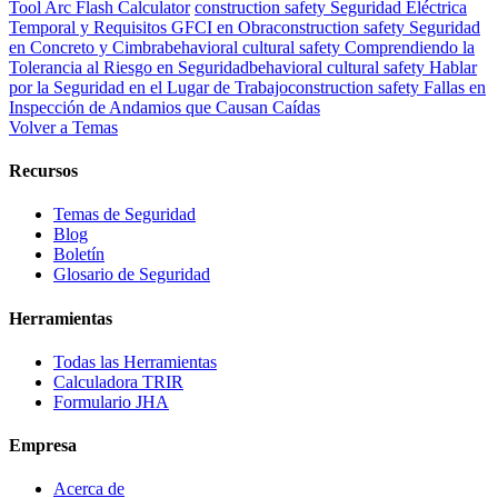
Tool
Arc Flash Calculator
construction safety
Seguridad Eléctrica
Temporal y Requisitos GFCI en Obra
construction safety
Seguridad
en Concreto y Cimbra
behavioral cultural safety
Comprendiendo la
Tolerancia al Riesgo en Seguridad
behavioral cultural safety
Hablar
por la Seguridad en el Lugar de Trabajo
construction safety
Fallas en
Inspección de Andamios que Causan Caídas
Volver a Temas
Recursos
Temas de Seguridad
Blog
Boletín
Glosario de Seguridad
Herramientas
Todas las Herramientas
Calculadora TRIR
Formulario JHA
Empresa
Acerca de