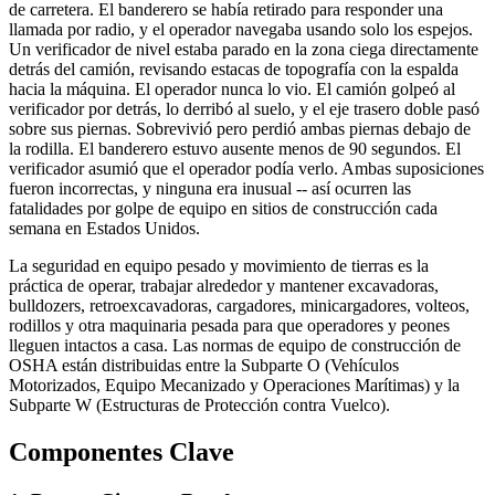
de carretera. El banderero se había retirado para responder una
llamada por radio, y el operador navegaba usando solo los espejos.
Un verificador de nivel estaba parado en la zona ciega directamente
detrás del camión, revisando estacas de topografía con la espalda
hacia la máquina. El operador nunca lo vio. El camión golpeó al
verificador por detrás, lo derribó al suelo, y el eje trasero doble pasó
sobre sus piernas. Sobrevivió pero perdió ambas piernas debajo de
la rodilla. El banderero estuvo ausente menos de 90 segundos. El
verificador asumió que el operador podía verlo. Ambas suposiciones
fueron incorrectas, y ninguna era inusual -- así ocurren las
fatalidades por golpe de equipo en sitios de construcción cada
semana en Estados Unidos.
La seguridad en equipo pesado y movimiento de tierras es la
práctica de operar, trabajar alrededor y mantener excavadoras,
bulldozers, retroexcavadoras, cargadores, minicargadores, volteos,
rodillos y otra maquinaria pesada para que operadores y peones
lleguen intactos a casa. Las normas de equipo de construcción de
OSHA están distribuidas entre la Subparte O (Vehículos
Motorizados, Equipo Mecanizado y Operaciones Marítimas) y la
Subparte W (Estructuras de Protección contra Vuelco).
Componentes Clave