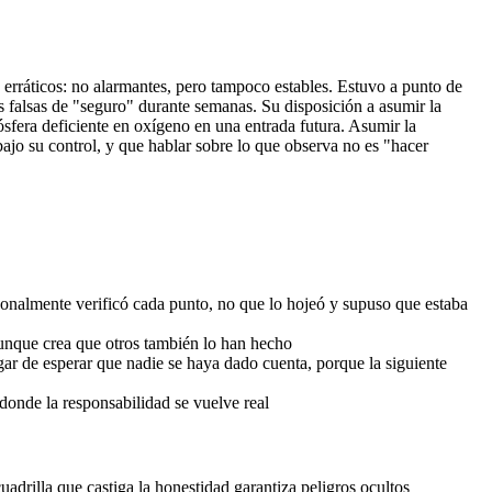
 erráticos: no alarmantes, pero tampoco estables. Estuvo a punto de
as falsas de "seguro" durante semanas. Su disposición a asumir la
sfera deficiente en oxígeno en una entrada futura. Asumir la
ajo su control, y que hablar sobre lo que observa no es "hacer
rsonalmente verificó cada punto, no que lo hojeó y supuso que estaba
aunque crea que otros también lo han hecho
r de esperar que nadie se haya dado cuenta, porque la siguiente
 donde la responsabilidad se vuelve real
drilla que castiga la honestidad garantiza peligros ocultos