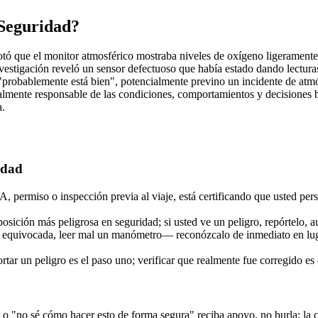
 Seguridad?
otó que el monitor atmosférico mostraba niveles de oxígeno ligeramente
 investigación reveló un sensor defectuoso que había estado dando lectur
"probablemente está bien", potencialmente previno un incidente de atmó
nalmente responsable de las condiciones, comportamientos y decisiones b
a.
idad
A, permiso o inspección previa al viaje, está certificando que usted pe
osición más peligrosa en seguridad; si usted ve un peligro, repórtelo, 
 equivocada, leer mal un manómetro— reconózcalo de inmediato en luga
tar un peligro es el paso uno; verificar que realmente fue corregido es
no sé cómo hacer esto de forma segura" reciba apoyo, no burla; la cua