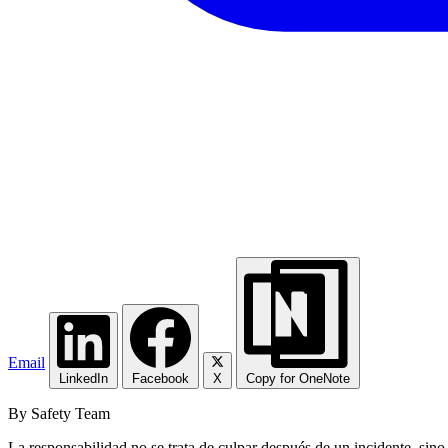
Email
LinkedIn
Facebook
X
Copy for OneNote
By Safety Team
La responsabilidad no se trata de culpar después de un incidente, sin