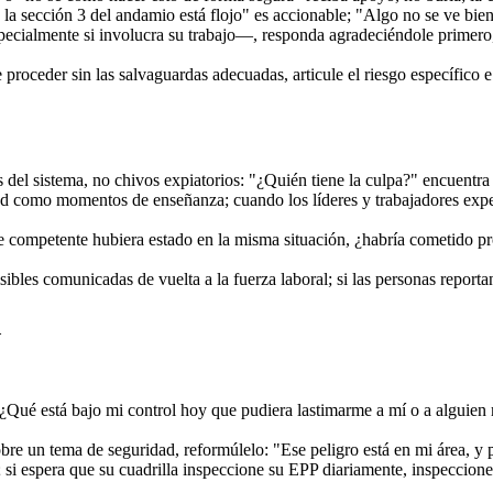
 la sección 3 del andamio está flojo" es accionable; "Algo no se ve bien
cialmente si involucra su trabajo—, responda agradeciéndole primero,
 proceder sin las salvaguardas adecuadas, articule el riesgo específico 
as del sistema, no chivos expiatorios: "¿Quién tiene la culpa?" encuentr
ad como momentos de enseñanza; cuando los líderes y trabajadores expe
te competente hubiera estado en la misma situación, ¿habría cometido pro
sibles comunicadas de vuelta a la fuerza laboral; si las personas reporta
d
Qué está bajo mi control hoy que pudiera lastimarme a mí o a alguien má
e un tema de seguridad, reformúlelo: "Ese peligro está en mi área, y p
si espera que su cuadrilla inspeccione su EPP diariamente, inspeccione 