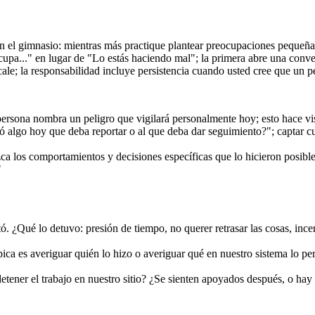
n el gimnasio: mientras más practique plantear preocupaciones pequeña
pa..." en lugar de "Lo estás haciendo mal"; la primera abre una conver
le; la responsabilidad incluye persistencia cuando usted cree que un pe
rsona nombra un peligro que vigilará personalmente hoy; esto hace visi
 algo hoy que deba reportar o al que deba dar seguimiento?"; captar cu
ca los comportamientos y decisiones específicas que lo hicieron posibl
"
tó. ¿Qué lo detuvo: presión de tiempo, no querer retrasar las cosas, in
ípica es averiguar quién lo hizo o averiguar qué en nuestro sistema lo
tener el trabajo en nuestro sitio? ¿Se sienten apoyados después, o hay