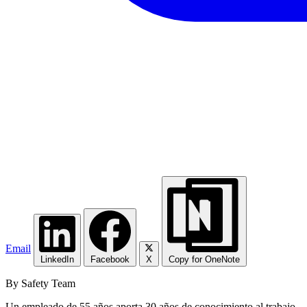
Email
LinkedIn
Facebook
X
Copy for OneNote
By Safety Team
Un empleado de 55 años aporta 30 años de conocimiento al trabajo -- p