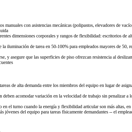
s manuales con asistencias mecánicas (polipastos, elevadores de vacío, 
nuida
ntes dimensiones corporales y rangos de flexibilidad: escritorios de altu
te la iluminación de tarea en 50-100% para empleados mayores de 50, r
rse, y asegure que las superficies de piso ofrezcan resistencia al desliza
cuentes
 tareas de alta demanda entre los miembros del equipo en lugar de asig
ón deben acomodar variación en la velocidad de trabajo sin penalizar a
 el turno cuando la energía y flexibilidad articular son más altas, en 
óvenes del equipo para tareas físicamente demandantes -- el emplead
d