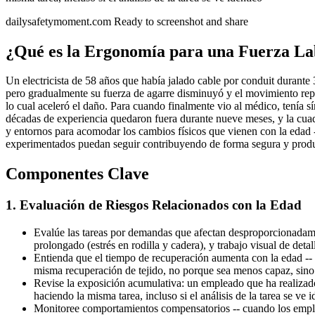
dailysafetymoment.com
Ready to screenshot and share
¿Qué es la Ergonomía para una Fuerza L
Un electricista de 58 años que había jalado cable por conduit durante
pero gradualmente su fuerza de agarre disminuyó y el movimiento repe
lo cual aceleró el daño. Para cuando finalmente vio al médico, tenía s
décadas de experiencia quedaron fuera durante nueve meses, y la cuad
y entornos para acomodar los cambios físicos que vienen con la edad -
experimentados puedan seguir contribuyendo de forma segura y product
Componentes Clave
1. Evaluación de Riesgos Relacionados con la Edad
Evalúe las tareas por demandas que afectan desproporcionadamen
prolongado (estrés en rodilla y cadera), y trabajo visual de detal
Entienda que el tiempo de recuperación aumenta con la edad -- 
misma recuperación de tejido, no porque sea menos capaz, sino 
Revise la exposición acumulativa: un empleado que ha realizad
haciendo la misma tarea, incluso si el análisis de la tarea se ve i
Monitoree comportamientos compensatorios -- cuando los emplea