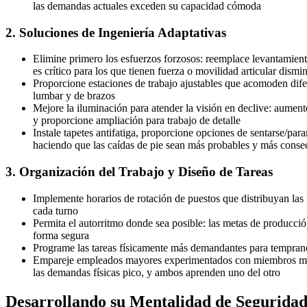
las demandas actuales exceden su capacidad cómoda
2. Soluciones de Ingeniería Adaptativas
Elimine primero los esfuerzos forzosos: reemplace levantamiento
es crítico para los que tienen fuerza o movilidad articular dismi
Proporcione estaciones de trabajo ajustables que acomoden difere
lumbar y de brazos
Mejore la iluminación para atender la visión en declive: aumen
y proporcione ampliación para trabajo de detalle
Instale tapetes antifatiga, proporcione opciones de sentarse/para
haciendo que las caídas de pie sean más probables y más conse
3. Organización del Trabajo y Diseño de Tareas
Implemente horarios de rotación de puestos que distribuyan las
cada turno
Permita el autorritmo donde sea posible: las metas de producci
forma segura
Programe las tareas físicamente más demandantes para temprano en
Empareje empleados mayores experimentados con miembros más j
las demandas físicas pico, y ambos aprenden uno del otro
Desarrollando su Mentalidad de Segurida