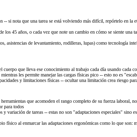
n -- si nota que una tarea se está volviendo más difícil, repórtelo en la
 los 45 años, o cada vez que note un cambio en cómo se siente una tare
os, asistencias de levantamiento, rodilleras, lupas) como tecnología inte
l cuerpo que lleva ese conocimiento al trabajo cada día usando cada con
entras les permite manejar las cargas físicas pico -- esto no es "escabul
acidades y limitaciones físicas -- ocultar una limitación crea riesgo par
 herramientas que acomoden el rango completo de su fuerza laboral, no s
r para todos
s y variación de tareas -- estas no son "adaptaciones especiales" sino e
mbio físico al enmarcar las adaptaciones ergonómicas como lo que son: