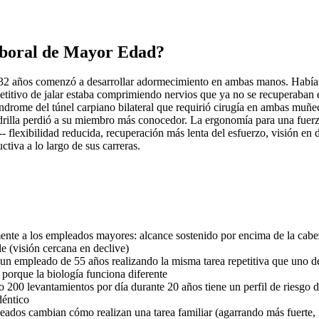
aboral de Mayor Edad?
 32 años comenzó a desarrollar adormecimiento en ambas manos. Había sid
titivo de jalar estaba comprimiendo nervios que ya no se recuperaban e
índrome del túnel carpiano bilateral que requirió cirugía en ambas muñec
rilla perdió a su miembro más conocedor. La ergonomía para una fuerza 
- flexibilidad reducida, recuperación más lenta del esfuerzo, visión en 
iva a lo largo de sus carreras.
te a los empleados mayores: alcance sostenido por encima de la cabeza
le (visión cercana en declive)
un empleado de 55 años realizando la misma tarea repetitiva que uno de 
porque la biología funciona diferente
o 200 levantamientos por día durante 20 años tiene un perfil de riesg
déntico
dos cambian cómo realizan una tarea familiar (agarrando más fuerte, 